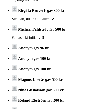
Cykling för livet!
Birgitta Bruveris
gav
300 kr
Stephan, du är en hjälte! 🩷
Michael Fahlstedt
gav
500 kr
Fantastiskt initiativ!!!
Anonym
gav
96 kr
Anonym
gav
100 kr
Anonym
gav
100 kr
Magnus Ullerås
gav
500 kr
Nina Gustafsson
gav
300 kr
Roland Ekström
gav
200 kr