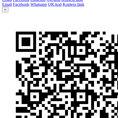
Email
Facebook
Whatsapp
QR-kod
Kopiera länk
×