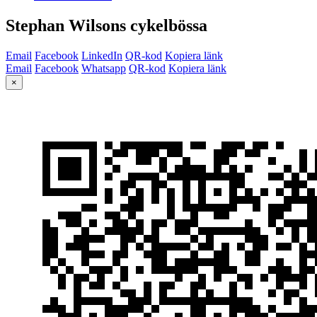
Stephan Wilsons cykelbössa
Email
Facebook
LinkedIn
QR-kod
Kopiera länk
Email
Facebook
Whatsapp
QR-kod
Kopiera länk
×