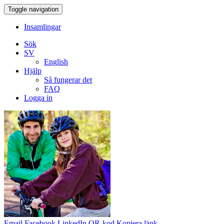
Toggle navigation
Insamlingar
Sök
SV
English
Hjälp
Så fungerar det
FAQ
Logga in
Email
Facebook
LinkedIn
QR-kod
Kopiera länk