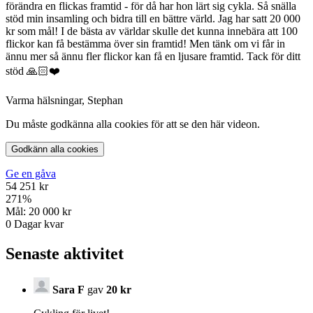
förändra en flickas framtid - för då har hon lärt sig cykla. Så snälla
stöd min insamling och bidra till en bättre värld. Jag har satt 20 000
kr som mål! I de bästa av världar skulle det kunna innebära att 100
flickor kan få bestämma över sin framtid! Men tänk om vi får in
ännu mer så ännu fler flickor kan få en ljusare framtid. Tack för ditt
stöd 🙏🏻❤️
Varma hälsningar, Stephan
Du måste godkänna alla cookies för att se den här videon.
Godkänn alla cookies
Ge en gåva
54 251 kr
271
%
Mål:
20 000 kr
0
Dagar kvar
Senaste aktivitet
Sara F
gav
20 kr